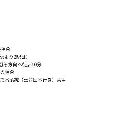
の場合
駅より2駅目）
切る方向へ徒歩10分
用の場合
73番系統（土井団地行き）乗車