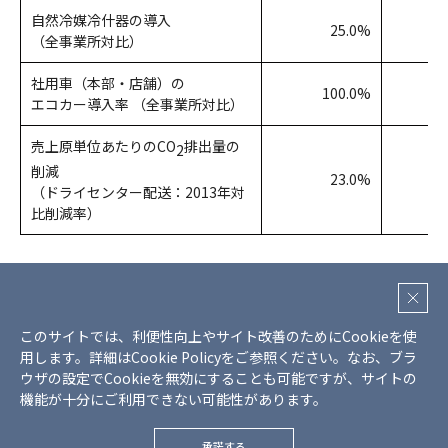
自然冷媒冷什器の導入
25.0%
（全事業所対比）
社用車（本部・店舗）の
100.0%
エコカー導入率 （全事業所対比）
売上原単位あたりのCO
排出量の
2
削減
23.0%
（ドライセンター配送：2013年対
比削減率）
このサイトでは、利便性向上やサイト改善のためにCookieを使
プライバシーポリシー
用します。詳細は
Cookie Policy
をご参照ください。
なお、ブラ
クッキーポリシー
サイトマップ
ウザの設定でCookieを無効にすることも可能ですが、サイトの
機能が十分にご利用できない可能性があります。
Copyright © Mr Max Holdings., all rights reserved.
承諾する