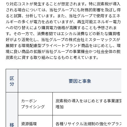
り対応コストが発生することが想定されます。特に炭素税が導入
される場合については、当社グループにも財務的影響を及ぼし得
ると試算、分析しています。また、当社グループで使用するエネ
ルギーの多くが電力を占めていますが、再生可能エネルギー電力
への切り替えにより購買電力価格が高騰することも予想されま
す。その一方で、消費者間ではエシカル消費などの新たな購買嗜
好がより活発化し、当社グループの株式会社ミスターマックスが
展開する環境配慮型プライベートブランド商品をはじめとし、環
境に良い商品の拡販が当社グループの事業機会かつ社会全体の脱
炭素化に資する取り組みになるものと考えています。
区
要因と事象
分
カーボン
炭素税の導入をはじめとする事業運営コ
プライシング
増加
資源循環
各種リサイクル法規制の強化やプラスチ
移