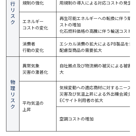
規制の強化
用規制の導入による対応コストの発生
行
リ
ス
再生可能エネルギーへの転換に伴う購買
ク
エネルギー
ストの増加
コストの変化
化石燃料価格の高騰に伴う輸送コストの
消費者
エシカル消費の拡大によるPB製品を含
行動の変化
配慮型商品の需要拡大
異常気象
自社拠点及び物流網の被災による被害規
災害の激甚化
大
物
理
気候変動への適応商材に対するニーズの
リ
災害及び気温上昇による外出機会減少に
ス
ECサイト利用者の拡大
平均気温の
ク
上昇
空調コストの増加