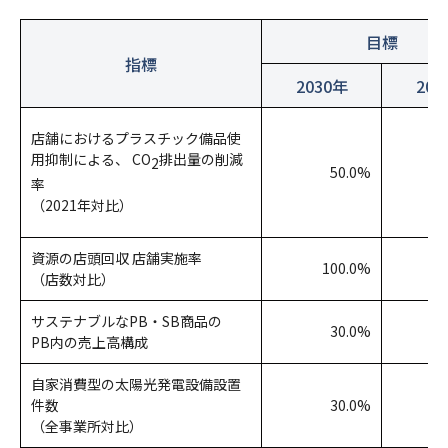
目標
指標
2030年
202
店舗におけるプラスチック備品使
用抑制による、 CO
排出量の削減
2
50.0%
率
（2021年対比）
資源の店頭回収 店舗実施率
100.0%
（店数対比）
サステナブルなPB・SB商品の
30.0%
PB内の売上高構成
自家消費型の太陽光発電設備設置
件数
30.0%
（全事業所対比）