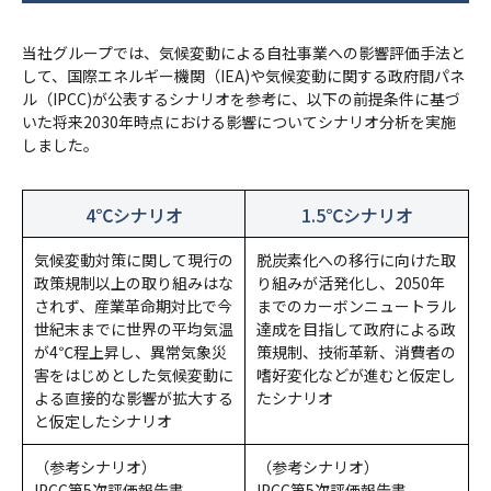
当社グループでは、気候変動による自社事業への影響評価手法と
して、国際エネルギー機関（IEA)や気候変動に関する政府間パネ
ル（IPCC)が公表するシナリオを参考に、以下の前提条件に基づ
いた将来2030年時点における影響についてシナリオ分析を実施
しました。
4℃シナリオ
1.5℃シナリオ
気候変動対策に関して現行の
脱炭素化への移行に向けた取
政策規制以上の取り組みはな
り組みが活発化し、2050年
されず、産業革命期対比で今
までのカーボンニュートラル
世紀末までに世界の平均気温
達成を目指して政府による政
が4℃程上昇し、異常気象災
策規制、技術革新、消費者の
害をはじめとした気候変動に
嗜好変化などが進むと仮定し
よる直接的な影響が拡大する
たシナリオ
と仮定したシナリオ
（参考シナリオ）
（参考シナリオ）
IPCC第5次評価報告書
IPCC第5次評価報告書