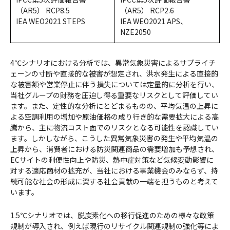
（AR5） RCP8.5
（AR5） RCP2.6
IEA WEO2021 STEPS
IEA WEO2021 APS、
NZE2050
4℃シナリオにおける分析では、異常気象災害によるサプライチ
ェーンの寸断や直接的な被害が想定され、洪水発生による直接的
な被害額や営業停止に伴う損失については定量的に分析を行い、
当社グループの財務を圧迫し得る重要なリスクとして評価してい
ます。また、定性的な分析にとどまるものの、平均気温の上昇に
よる空調利用の増加や原油価格の成り行き的な需要拡大による高
騰から、主に物流コスト面でのリスクとなる可能性を認識してい
ます。しかしながら、こうした異常気象災害の発生や平均気温の
上昇から、消費者における防災関連商品の需要増加も予想され、
ECサイトの利便性向上や防災、熱中症対策など気候変動影響に
対する適応商材の拡充が、当社における事業機会のみならず、持
続可能な社会の形成に資する社会貢献の一端を担うものと考えて
います。
1.5℃シナリオでは、脱炭素化への移行促進のための様々な政策
規制が導入され、例えば現行のリサイクル関連規制の強化等によ